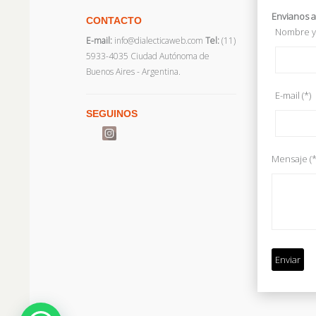
Envianos a
CONTACTO
Nombre y 
E-mail:
info@dialecticaweb.com
Tel:
(11)
5933-4035 Ciudad Autónoma de
Buenos Aires - Argentina.
E-mail (*)
SEGUINOS
Mensaje (*